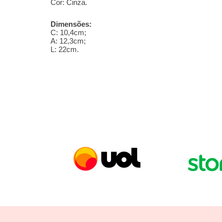
Cor:
Cinza.
Dimensões:
C: 10,4cm;
A: 12,3cm;
L: 22cm.