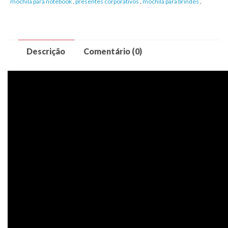
mochila para notebook
,
presentes corporativos
,
mochila para brindes
,
Descrição
Comentário (0)