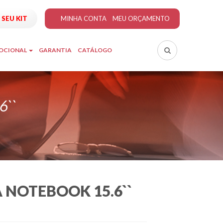
SEU KIT
MINHA CONTA
MEU ORÇAMENTO
MOCIONAL
GARANTIA
CATÁLOGO
6``
 NOTEBOOK 15.6``