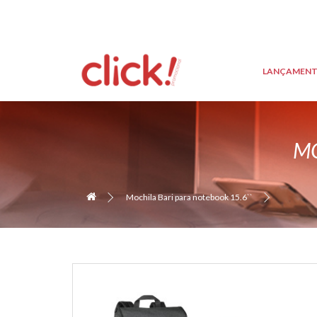
LANÇAMEN
MO
Mochila Bari para notebook 15.6``