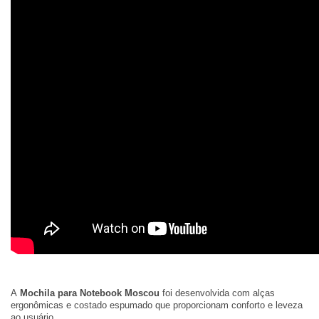
A
Mochila para Notebook Moscou
foi desenvolvida com alças
ergonômicas e costado espumado que proporcionam conforto e leveza
ao usuário.