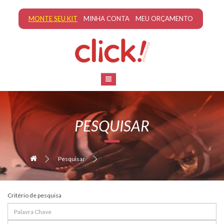
MONTE SEU KIT
MINHA CONTA
MEU ORÇAMENTO
PESQUISAR
Pesquisar
Critério de pesquisa