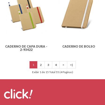
CADERNO DE CAPA DURA -
CADERNO DE BOLSO
2-93422
1
2
3
4
>
>|
Exibir 1 de 15 Total 55 (4 Paginas)