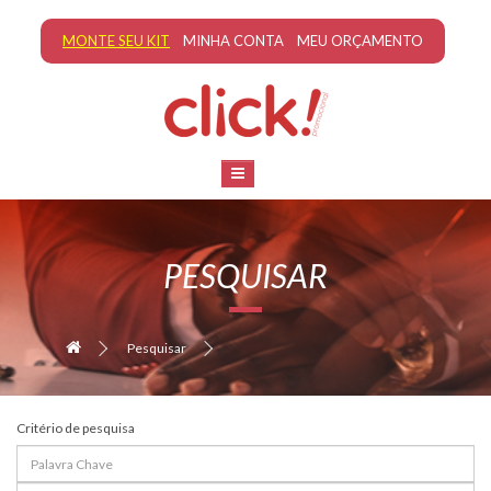
MONTE SEU KIT
MINHA CONTA
MEU ORÇAMENTO
PESQUISAR
Pesquisar
Critério de pesquisa