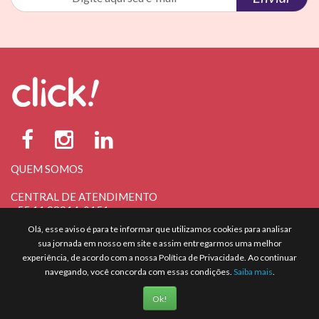
QUEM SOMOS
CENTRAL DE ATENDIMENTO
+55 11 98914-0151
atendimento@clickpromocional.com.br
Olá, esse aviso é para te informar que utilizamos cookies para analisar
sua jornada em nosso em site e assim entregarmos uma melhor
TRABALHE CONOSCO
experiência, de acordo com a nossa Política de Privacidade. Ao continuar
navegando, você concorda com essas condições.
Saiba mais
.
Click Promocional Brindes LTDA
CNPJ: 20.876.318/0001-48
Ok!