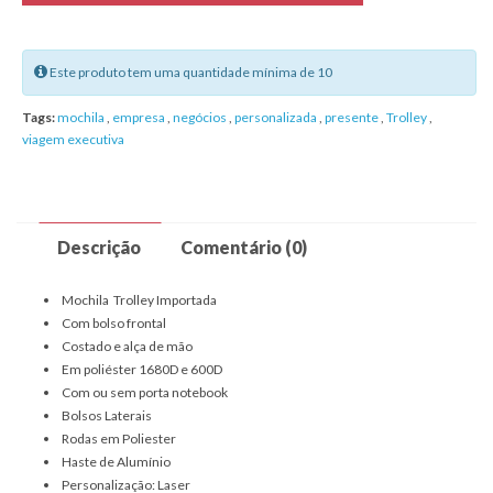
Este produto tem uma quantidade mínima de 10
Tags:
mochila
,
empresa
,
negócios
,
personalizada
,
presente
,
Trolley
,
viagem executiva
Descrição
Comentário (0)
Mochila Trolley Importada
Com bolso frontal
Costado e alça de mão
Em poliéster 1680D e 600D
Com ou sem porta notebook
Bolsos Laterais
Rodas em Poliester
Haste de Alumínio
Personalização: Laser