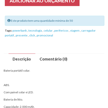
ADICIONAR AO ORÇAMENTO
Este produto tem uma quantidade mínima de 50
Tags:
powerbank
,
tecnologia
,
celular
,
perifericos
,
viagem
,
carregador
portatil
,
presente
,
click
,
promocional
Descrição
Comentário (0)
Bateria portátil solar.
ABS.
Com painel solar e LED.
Bateria de lítio.
Capacidade: 2.000 mAh.