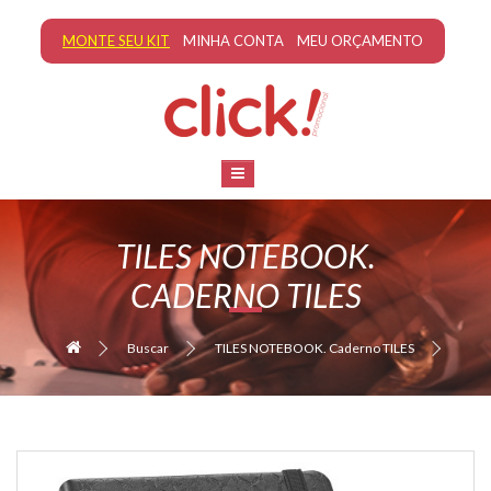
MONTE SEU KIT
MINHA CONTA
MEU ORÇAMENTO
TILES NOTEBOOK.
CADERNO TILES
Buscar
TILES NOTEBOOK. Caderno TILES